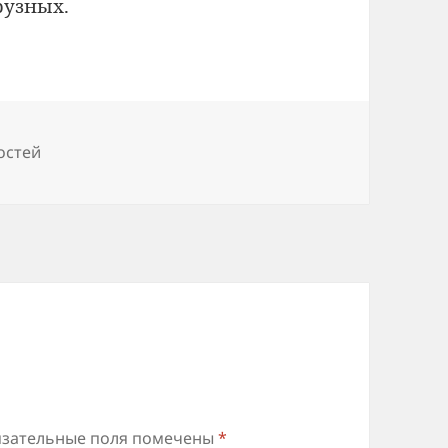
рузных.
остей
зательные поля помечены
*