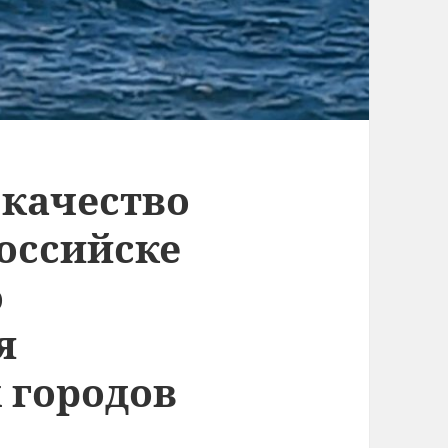
 качество
оссийске
о
я
городов