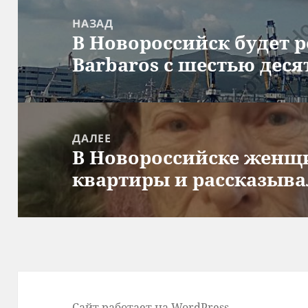
по
НАЗАД
В Новороссийск будет 
записям
Предыдущая
Barbaros с шестью дес
запись:
ДАЛЕЕ
В Новороссийске женщи
Следующая
квартиры и рассказыва
запись:
Сайт работает на WordPress