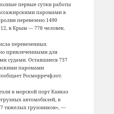
полные первые сутки работы
ассажирскими паромами к
пролив перевезено 1490
712, в Крым — 778 человек.
числа перевезенных
лено привлеченными для
ми судами. Оставшиеся 737
ирскими паромами
сообщает Росморречфлот.
езли в морской порт Кавказ
егрузных автомобилей, в
7 тяжелых грузовиков», —