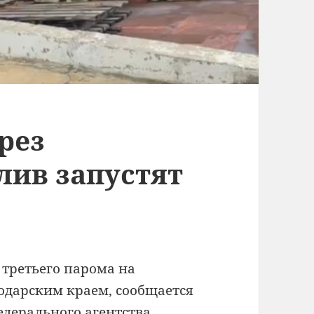
рез
лив запустят
 третьего парома на
одарским краем, сообщается
едерального агентства