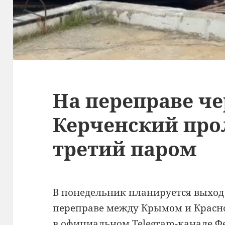
На переправе че
Керченский про
третий паром
В понедельник планируется выход
переправе между Крымом и Красн
в официальном Telegram-канале Ф