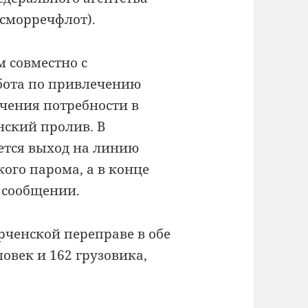
осморречфлот).
 совместно с
бота по привлечению
чения потребности в
нский пролив. В
ется выход на линию
ого парома, а в конце
в сообщении.
рченской переправе в обе
овек и 162 грузовика,