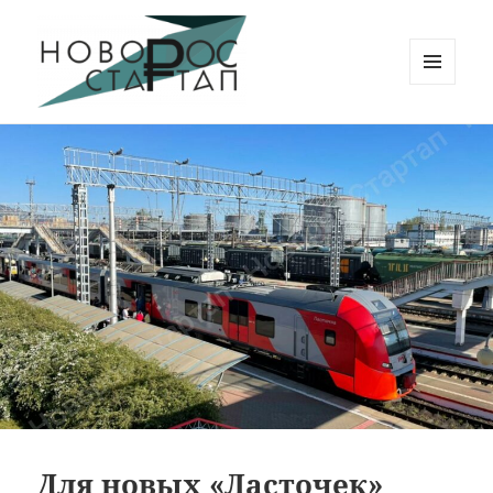
МЕНЮ
И
Новорос Стартап
ВИДЖЕТЫ
Для новых «Ласточек»