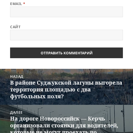
EMAIL
*
САЙТ
Навигация
НАЗАД
по
В районе Суджукской лагуны выгорела
Предыдущая
записям
территория площадью с два
запись:
футбольных поля?
ДАЛЕЕ
На дороге Новороссийск — Керчь
Следующая
организовали стоянки для водителей,
запись:
которые не могут проехать по