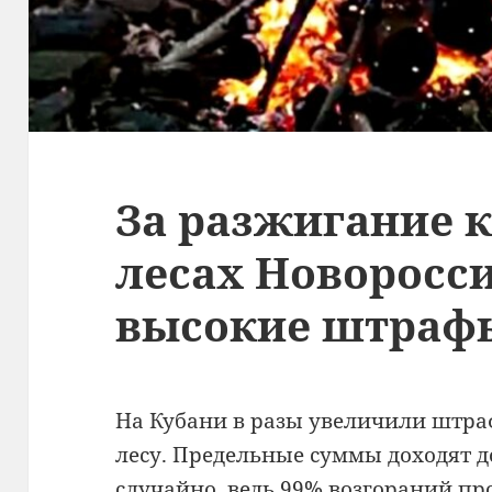
За разжигание к
лесах Новоросси
высокие штраф
На Кубани в разы увеличили штра
лесу. Предельные суммы доходят до
случайно, ведь 99% возгораний пр