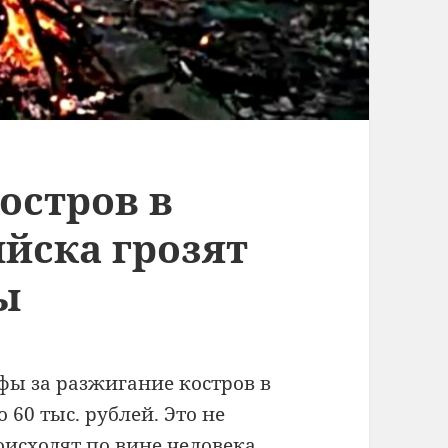
остров в
йска грозят
ы
фы за разжигание костров в
 60 тыс. рублей. Это не
оисходят по вине человека,