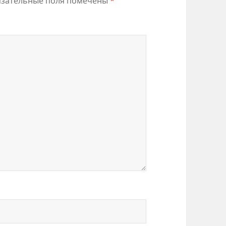
зательные поля помечены
*