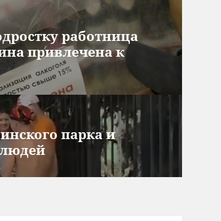
одростку работница
ина привлечена к
нинского парка и
 людей