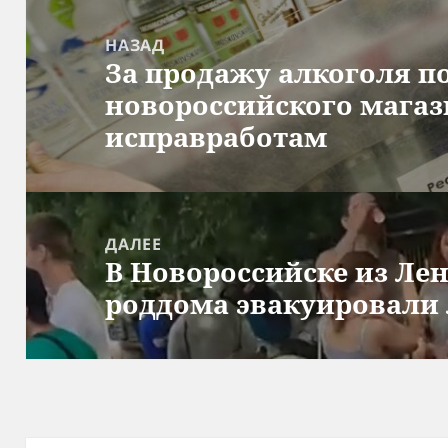
Навигация
по
НАЗАД
За продажу алкоголя п
записям
Предыдущая
новороссийского магаз
запись:
исправработам
ДАЛЕЕ
В Новороссийске из Ле
Следующая
роддома эвакуировали
запись: