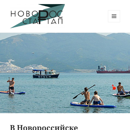
МЕНЮ
И
Новорос Стартап
ВИДЖЕТЫ
В Новороссийске