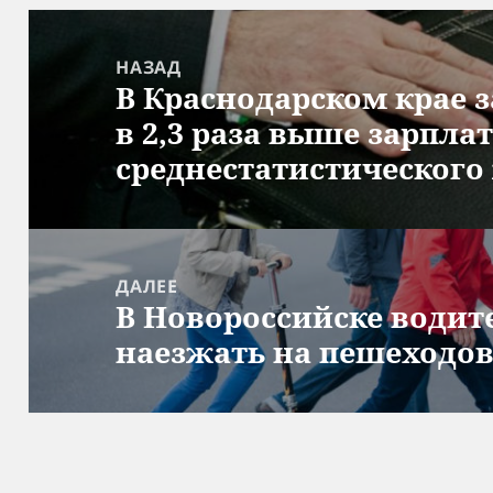
Навигация
по
НАЗАД
В Краснодарском крае 
записям
Предыдущая
в 2,3 раза выше зарпла
запись:
среднестатистического
ДАЛЕЕ
В Новороссийске водит
Следующая
наезжать на пешеходо
запись: