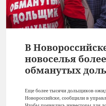
В Новороссийск
новоселья боле
обманутых дол
Еще более тысячи дольщиков ожид
Новороссийске, сообщили в управ
Чтобы появились инвесторы для д