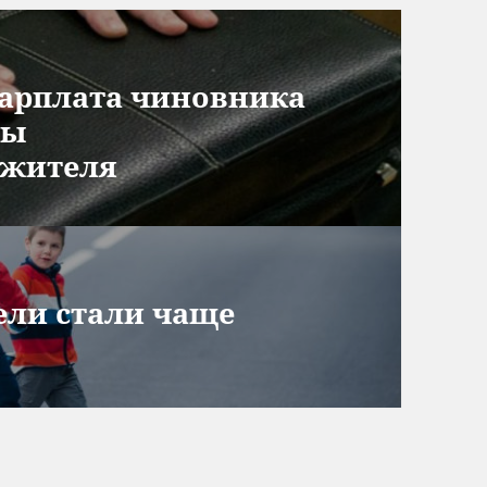
зарплата чиновника
ты
 жителя
ели стали чаще
в