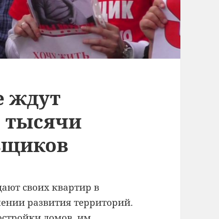
е ждут
е тысячи
ьщиков
ают своих квартир в
лении развития территорий.
остройки домов, им