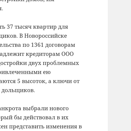
я.
ть 37 тысяч квартир для
иков. В Новороссийске
ельства по 1361 договорам
инадлежит кредиторам ООО
 достройки двух проблемных
привлеченными ею
ются 5 высоток, а ключи от
0 дольщиков.
анкрота выбрали нового
рый бы действовал в их
жен представить изменения в