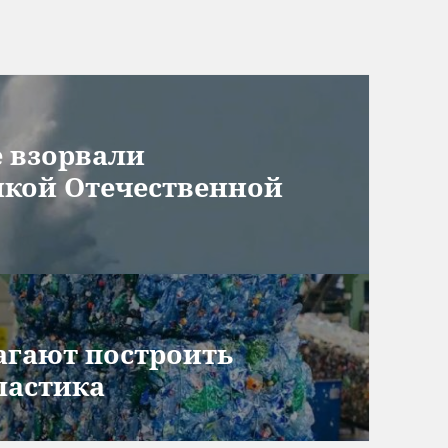
е взорвали
икой Отечественной
агают построить
ластика