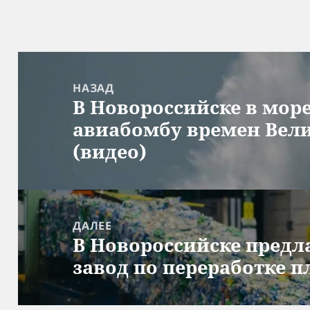
Навигация
по
НАЗАД
В Новороссийске в мор
записям
Предыдущая
авиабомбу времен Вел
запись:
(видео)
ДАЛЕЕ
В Новороссийске предл
Следующая
завод по переработке п
запись: