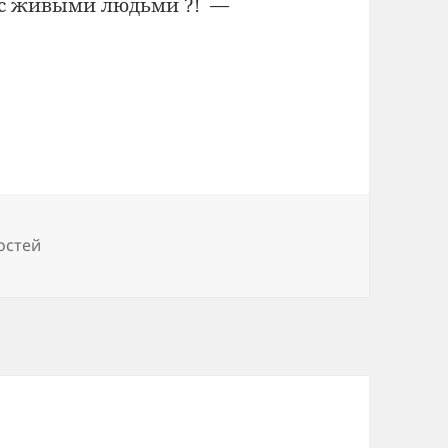
 с живыми людьми ?! —
остей