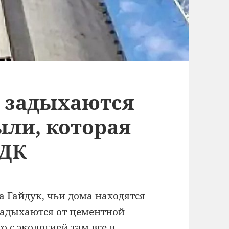
 задыхаются
ыли, которая
ПДК
а Гайдук, чьи дома находятся
задыхаются от цементной
 с экологией там все в