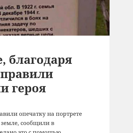
, благодаря
справили
и героя
авили опечатку на портрете
 земле, сообщили в
елано это с помощью