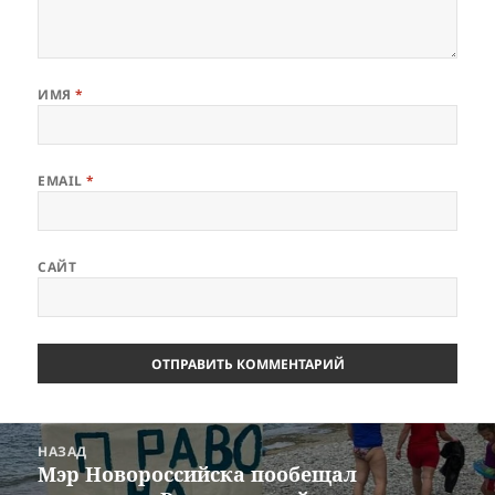
ИМЯ
*
EMAIL
*
САЙТ
Навигация
НАЗАД
по
Мэр Новороссийска пообещал
Предыдущая
записям