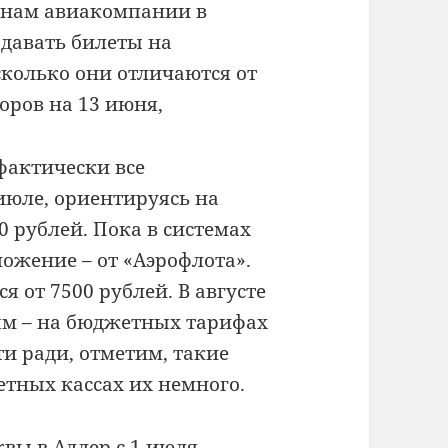
енам авиакомпании в
давать билеты на
колько они отличаются от
оров на 13 июня,
 фактически все
юле, ориентируясь на
0 рублей. Пока в системах
ожение – от «Аэрофлота».
я от 7500 рублей. В августе
ым – на бюджетных тарифах
ти ради, отметим, такие
тных кассах их немного.
квы в Адлер с 1 июля