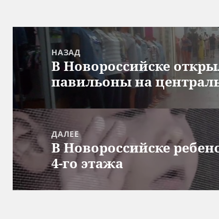
Навигация
по
НАЗАД
В Новороссийске откр
записям
Предыдущая
павильоны на централь
запись:
ДАЛЕЕ
В Новороссийске ребено
Следующая
4-го этажа
запись: