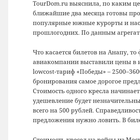
TourDom.ru выяснила, по каким ц
ближайшие два месяца готовы про
популярные южные курорты и нас
прошлогодних. По данным агрегат
Что касается билетов на Анапу, то
авиакомпании выставили цены в и
lowcost-тариф «Победы» – 2500–360
бронирования самое дорогое предл
Стоимость одного кресла начинаетс
удешевление будет незначительн
всего на 500 рублей. Справедливос
предложения нужно ловить. В биле
Стоимость кресел на рейсы из Мос