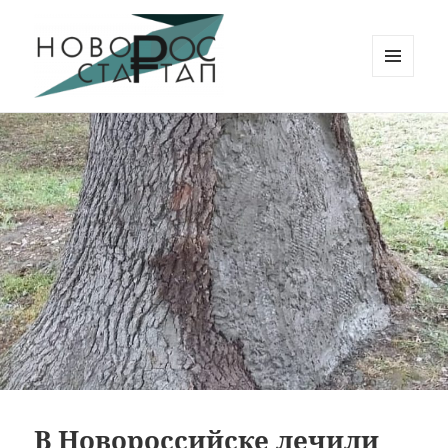
МЕНЮ
И
Новорос Стартап
ВИДЖЕТЫ
В Новороссийске лечили