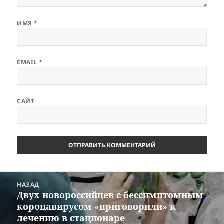
ИМЯ
*
EMAIL
*
САЙТ
Навигация
НАЗАД
по
Двух новороссийцев с бессимптомным
Предыдущая
записям
коронавирусом «приговорили» к
запись:
лечению в стационаре