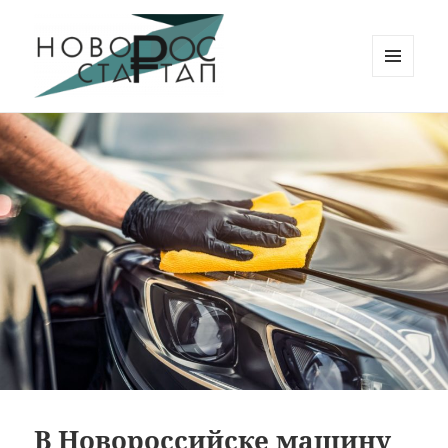
МЕНЮ
И
Новорос Стартап
ВИДЖЕТЫ
В Новороссийске машину