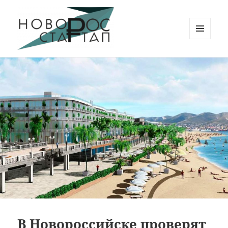
МЕНЮ
И
Новорос Стартап
ВИДЖЕТЫ
В Новороссийске проверят