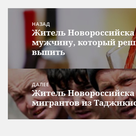
Навигация
по
НАЗАД
Житель Новороссийска 
записям
Предыдущая
мужчину, который реш
запись:
выпить
ДАЛЕЕ
Житель Новороссийска 
Следующая
мигрантов из Таджики
запись: