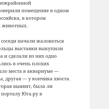
 межрайонной
оверили помещение в одном
ссийска, в котором
х животных.
к соседи начали жаловаться
дельцы выставки выкупили
а и сделали из них одно
лись в очень плохих
было места в аквариуме —
ы, другая — у кончика хвоста.
торая выявит, была ли
 порталу Юга.ру в