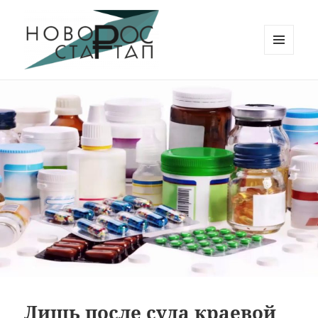
МЕНЮ
И
Новорос Стартап
ВИДЖЕТЫ
Лишь после суда краевой