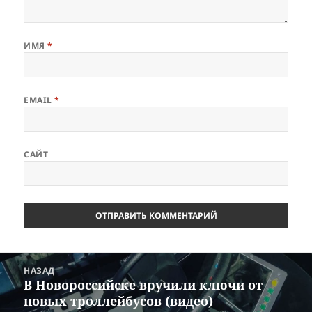
ИМЯ
*
EMAIL
*
САЙТ
Навигация
НАЗАД
по
В Новороссийске вручили ключи от
Предыдущая
записям
новых троллейбусов (видео)
запись: