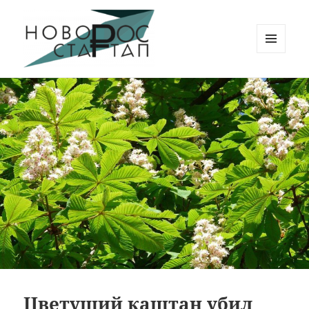
МЕНЮ
И
Новорос Стартап
ВИДЖЕТЫ
Цветущий каштан убил