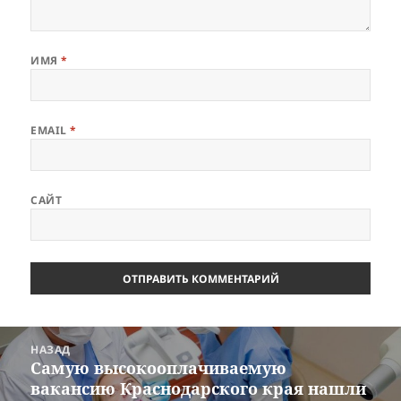
ИМЯ
*
EMAIL
*
САЙТ
Навигация
НАЗАД
по
Самую высокооплачиваемую
Предыдущая
записям
вакансию Краснодарского края нашли
запись: