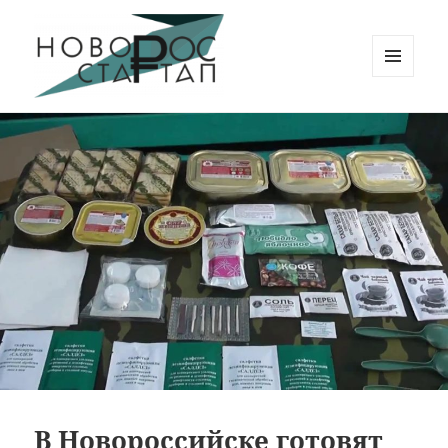
МЕНЮ
И
Новорос Стартап
ВИДЖЕТЫ
В Новороссийске готовят