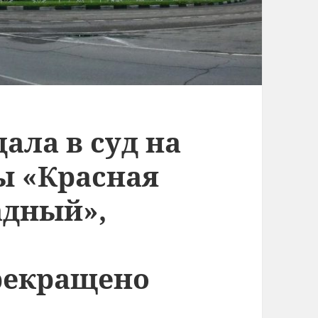
ала в суд на
ы «Красная
адный»,
рекращено