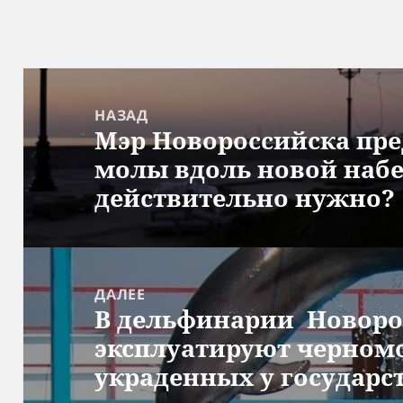
Навигация
по
НАЗАД
Мэр Новороссийска пре
записям
Предыдущая
молы вдоль новой набе
запись:
действительно нужно?
ДАЛЕЕ
В дельфинарии Новоро
Следующая
эксплуатируют черном
запись:
украденных у государс