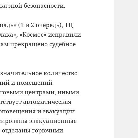
жарной безопасности.
дь» (1 и 2 очередь), ТЦ
лака», «Космос» исправили
лам прекращено судебное
 значительное количество
ний и помещений
уговыми центрами, иными
утствует автоматическая
 оповещения и эвакуации
окированы эвакуационные
я отделаны горючими