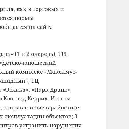
ила, как в торговых и
аются нормы
ообщается на сайте
дь» (1 и 2 очередь), ТРЦ
 «Детско-юношеский
льный комплекс «Максимус-
Западный», ТЦ
 «Облака», «Парк Драйв»,
о Кэш энд Керри». Итогом
я, отправленные в районные
те эксплуатации объектов; 3
ентров устранить нарушения