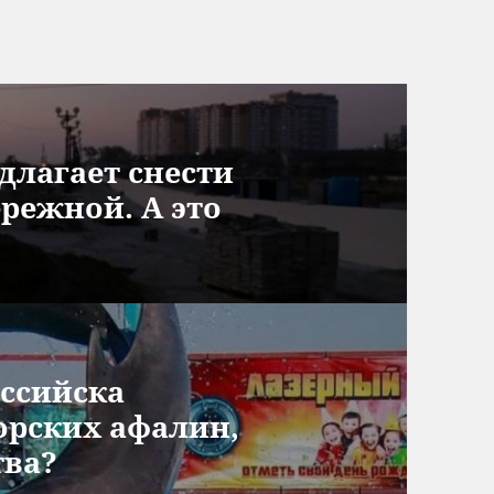
длагает снести
режной. А это
ссийска
орских афалин,
тва?