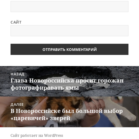
САЙТ
Навигация
НАЗАД
по
Глава Новороссийска просит горожан
Предыдущая
записям
фотографировать ямы
запись:
ДАЛЕЕ
В Новороссийске был большой выбор
Следующая
«царевичей» зверей
запись:
Сайт работает на WordPress