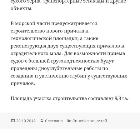
сухого зерна, транспортерные эстакады и другие
объекты.
В морской части предусматривается
строительство нового причала и
технологической площадки, а также
реконструкция двух существующих причалов и
оградительного мола. Для возможности приема
судов с большей грузоподъемностью будут
проведены дноуглубительные работы по
созданию и увеличению глубин у существующих
причалов.
Площадь участка строительства составляет 9,8 га.
Опубликовано
Автор
Рубрики
20.10.2018
Светлана
Линейка новостей