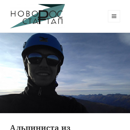
МЕНЮ
И
Новорос Стартап
ВИДЖЕТЫ
Альпиниста из