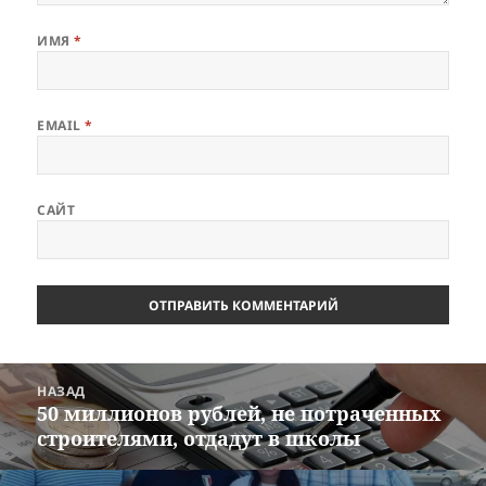
ИМЯ
*
EMAIL
*
САЙТ
Навигация
НАЗАД
по
50 миллионов рублей, не потраченных
Предыдущая
записям
строителями, отдадут в школы
запись: