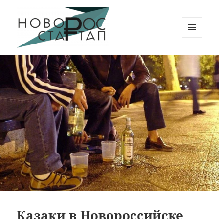
МЕНЮ
И
Новорос Стартап
ВИДЖЕТЫ
Казаки в Новороссийске