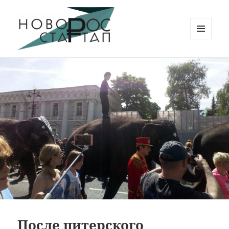
МЕНЮ
И
Новорос Стартап
ВИДЖЕТЫ
После питерского