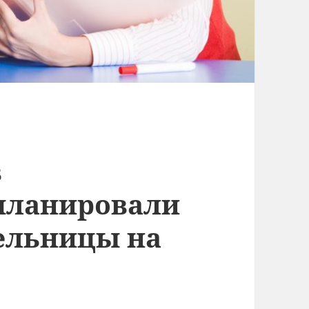
в
планировали
ельницы на