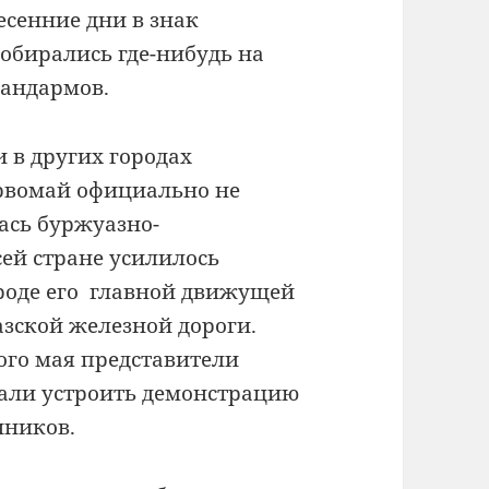
есенние дни в знак
обирались где-нибудь на
жандармов.
и в других городах
рвомай официально не
лась буржуазно-
ей стране усилилось
роде его главной движущей
зской железной дороги.
ого мая представители
али устроить демонстрацию
нников.