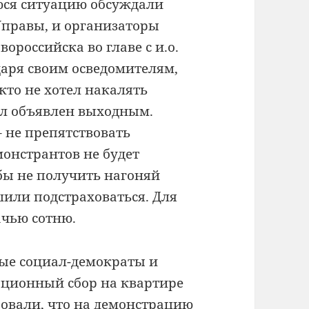
ся ситуацию обсуждали
Управы, и организаторы
ороссийска во главе с и.о.
даря своим осведомителям,
кто не хотел накалять
ыл объявлен выходным.
 не препятствовать
монстрантов не будет
бы не получить нагоняй
шили подстраховаться. Для
ачью сотню.
ые социал-демократы и
ационный сбор на квартире
овали, что на демонстрацию