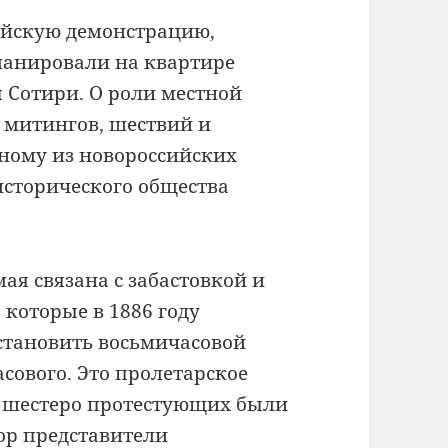
майскую демонстрацию,
ланировали на квартире
 Сотири.
О роли местной
 митингов, шествий и
ному из новороссийских
исторического общества
ая связана с забастовкой и
 которые в 1886 году
установить восьмичасовой
сового. Это пролетарское
о шестеро протестующих были
пор представители