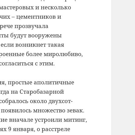
мастеровых и несколько
чих – цементников и
трече прозвучала
нты будут вооружены
если возникнет такая
роенные более миролюбиво,
огласиться с этим.
ция, простые аполитичные
гда на Старобазарной
обралось около двухсот-
е появилось множество зевак.
ие вначале устроили митинг,
х 9 января, о расстреле