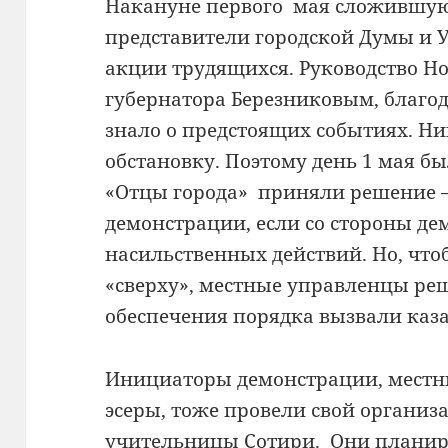
Накануне первого мая сложившую
представители городской Думы и 
акции трудящихся. Руководство Нов
губернатора Березниковым, благо
знало о предстоящих событиях. Ни
обстановку. Поэтому день 1 мая б
«Отцы города» приняли решение –
демонстрации, если со стороны де
насильственных действий. Но, что
«сверху», местные управленцы ре
обеспечения порядка вызвали каз
Инициаторы демонстрации, местн
эсеры, тоже провели свой организ
учительницы Сотири. Они планир