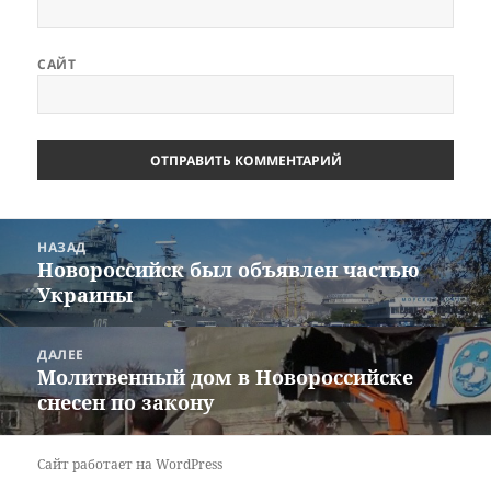
САЙТ
Навигация
НАЗАД
по
Новороссийск был объявлен частью
Предыдущая
записям
Украины
запись:
ДАЛЕЕ
Молитвенный дом в Новороссийске
Следующая
снесен по закону
запись:
Сайт работает на WordPress