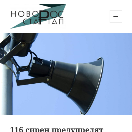
МЕНЮ
И
Новорос Стартап
ВИДЖЕТЫ
116 сирен предупредят