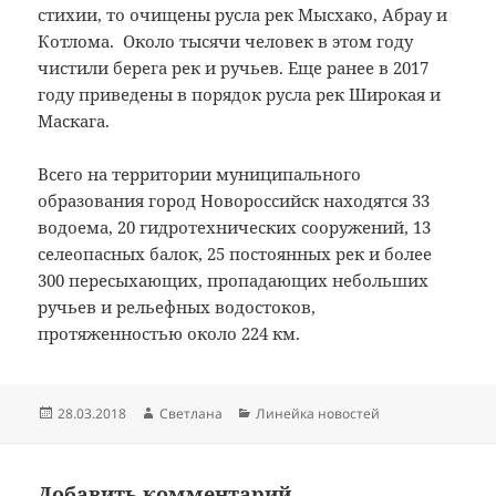
стихии, то очищены русла рек Мысхако, Абрау и
Котлома. Около тысячи человек в этом году
чистили берега рек и ручьев. Еще ранее в 2017
году приведены в порядок русла рек Широкая и
Маскага.
Всего на территории муниципального
образования город Новороссийск находятся 33
водоема, 20 гидротехнических сооружений, 13
селеопасных балок, 25 постоянных рек и более
300 пересыхающих, пропадающих небольших
ручьев и рельефных водостоков,
протяженностью около 224 км.
Опубликовано
Автор
Рубрики
28.03.2018
Светлана
Линейка новостей
Добавить комментарий