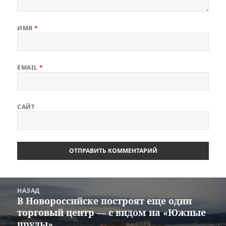
ИМЯ
*
EMAIL
*
САЙТ
Навигация
НАЗАД
по
В Новороссийске построят еще один
Предыдущая
записям
торговый центр — с видом на «Южные
запись:
пруды»