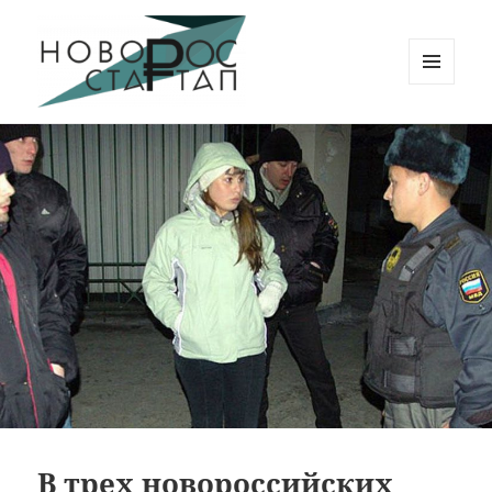
МЕНЮ
И
Новорос Стартап
ВИДЖЕТЫ
В трех новороссийских