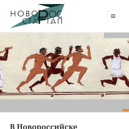
МЕНЮ
И
Новорос Стартап
ВИДЖЕТЫ
В Новороссийске