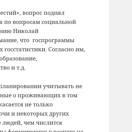
естий», вопрос поднял
та по вопросам социальной
ению Николай
мание, что госпрограммы
 госстатистики. Согласно им,
образование,
во и т.д.
планировании учитывать не
анные о проживающих в том
касается не только
Сочи и некоторых других
е людей, чем числится
мы формируются в расчете на