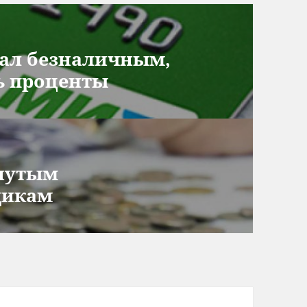
тал безналичным,
ть проценты
анутым
щикам