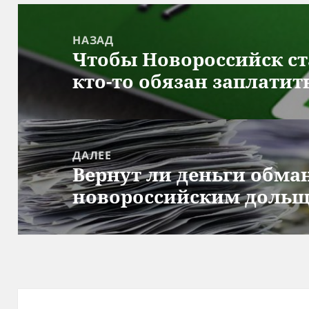
Навигация
по
НАЗАД
Чтобы Новороссийск с
записям
Предыдущая
кто-то обязан заплати
запись:
ДАЛЕЕ
Вернут ли деньги обм
Следующая
новороссийским доль
запись: