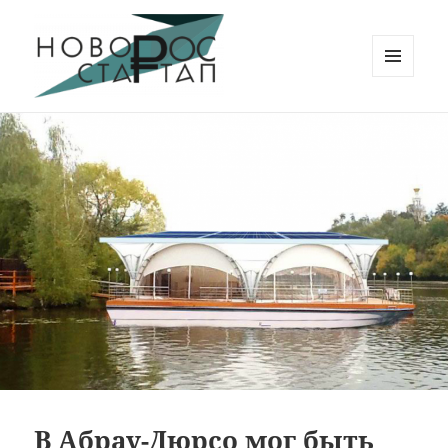
МЕНЮ
И
Новорос Стартап
ВИДЖЕТЫ
В Абрау-Дюрсо мог быть