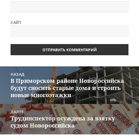
САЙТ
Навигация
НАЗАД
по
В Приморском районе Новороссийска
Предыдущая
записям
будут сносить старые дома и строить
запись:
новые многоэтажки
ДАЛЕЕ
Трудинспектор осуждена за взятку
Следующая
судом Новороссийска
запись: