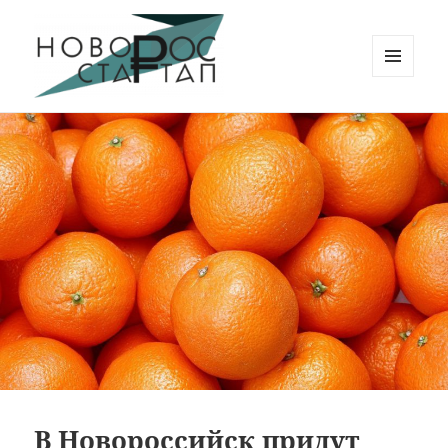
МЕНЮ
И
Новорос Стартап
ВИДЖЕТЫ
В Новороссийск придут