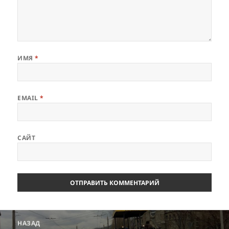
ИМЯ
*
EMAIL
*
САЙТ
Навигация
НАЗАД
по