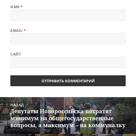
ИМЯ
*
EMAIL
*
САЙТ
Навигация
НАЗАД
по
Депутаты Новороссийска потратят
Предыдущая
записям
минимум на общегосударственные
запись:
вопросы, а максимум – на коммуналку