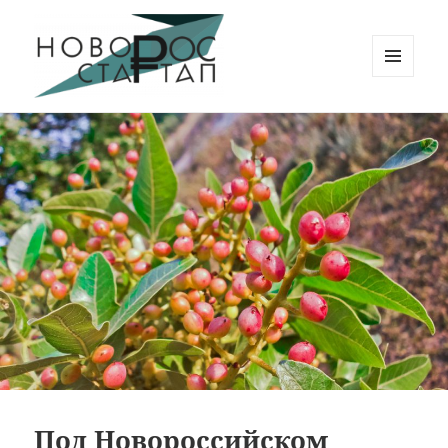
МЕНЮ
И
Новорос Стартап
ВИДЖЕТЫ
Под Новороссийском