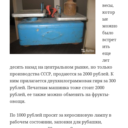
весы,
котор
ые
можно
было
встрет
ить
еще
лет
десять назад на центральном рынке, но только
производства СССР, продаются за 2000 рублей. К
ним прилагается двухкилограммовая гиря за 300
рублей. Печатная машинка тоже стоит 2000
рублей, ее также можно обменять на фрукты-
овощи.
По 1000 рублей просят за керосиновую лампу в
рабочем состоянии, запонки для рубашки,