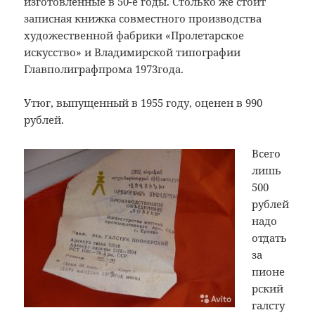
изготовленные в 50-е годы. Столько же стоит
записная книжка совместного производства
художественной фабрики «Пролетарское
искусство» и Владимирской типографии
Главполиграфпрома 1973года.
Утюг, выпущенный в 1955 году, оценен в 990
рублей.
Всего
лишь
500
рублей
надо
отдать
за
пионе
рский
галсту