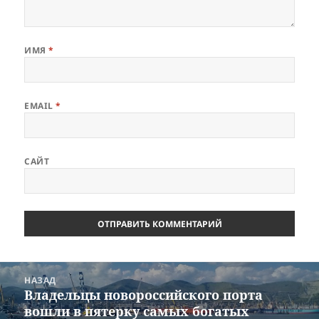
ИМЯ
*
EMAIL
*
САЙТ
Навигация
НАЗАД
по
Владельцы новороссийского порта
Предыдущая
записям
вошли в пятерку самых богатых
запись: