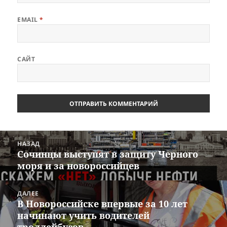
EMAIL
*
САЙТ
Навигация
НАЗАД
по
Сочинцы выступят в защиту Черного
Предыдущая
записям
моря и за новороссийцев
запись:
ДАЛЕЕ
В Новороссийске впервые за 10 лет
Следующая
начинают учить водителей
запись: