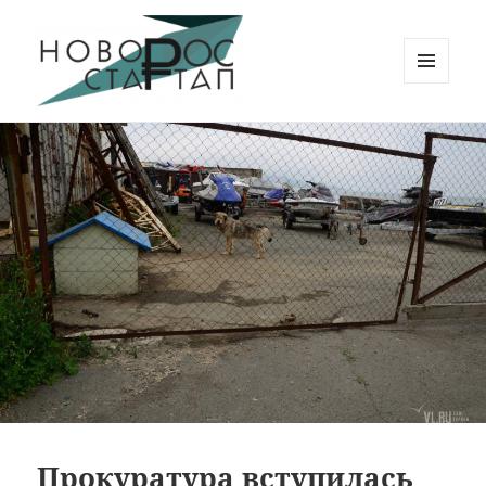
МЕНЮ
И
Новорос Стартап
ВИДЖЕТЫ
Прокуратура вступилась