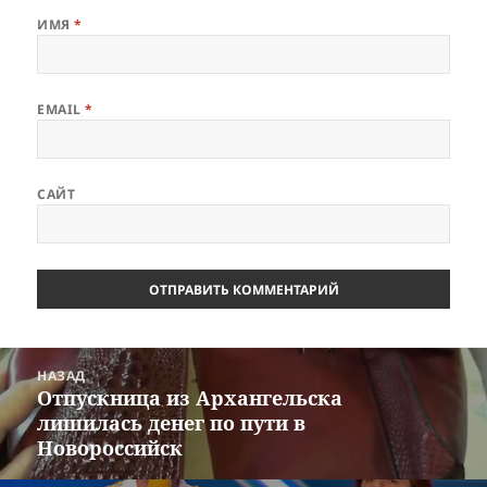
ИМЯ
*
EMAIL
*
САЙТ
Навигация
НАЗАД
по
Отпускница из Архангельска
Предыдущая
записям
лишилась денег по пути в
запись:
Новороссийск