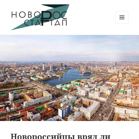
МЕНЮ
И
Новорос Стартап
ВИДЖЕТЫ
Новороссийцы вряд ли