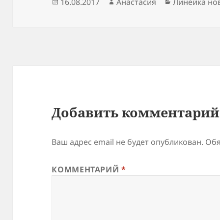
Опубликовано
Автор
Рубрики
16.08.2017
Анастасия
Линейка но
Добавить комментарий
Ваш адрес email не будет опубликован.
Обя
КОММЕНТАРИЙ
*