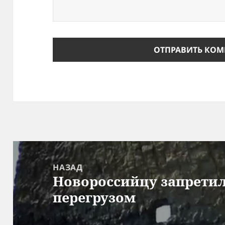
Навигация
по
НАЗАД
Новороссийцу запретил
записям
Предыдущая
перегрузом
запись: