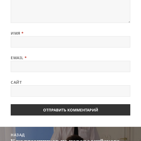
ИМЯ
*
EMAIL
*
САЙТ
Навигация
НАЗАД
по