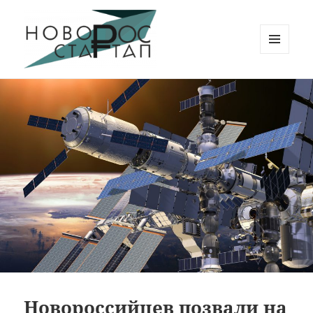
МЕНЮ
И
Новорос Стартап
ВИДЖЕТЫ
Новороссийцев позвали на