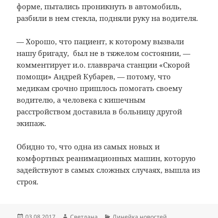
форме, пытались проникнуть в автомобиль,
разбили в нем стекла, подняли руку на водителя.
— Хорошо, что пациент, к которому вызвали
нашу бригаду, был не в тяжелом состоянии, —
комментирует и.о. главврача станции «Скорой
помощи» Андрей Кубарев, — потому, что
медикам срочно пришлось помогать своему
водителю, а человека с кишечным
расстройством доставила в больницу другой
экипаж.
Обидно то, что одна из самых новых и
комфортных реанимационных машин, которую
задействуют в самых сложных случаях, вышла из
строя.
Опубликовано
Автор
Рубрики
03.08.2017
Светлана
Линейка новостей