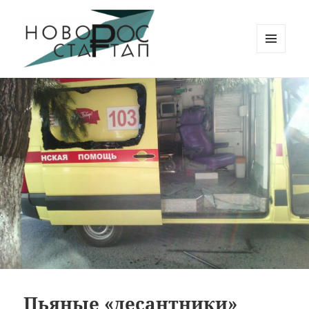
МЕНЮ
И
Новорос Стартап
ВИДЖЕТЫ
Пьяные «десантники»