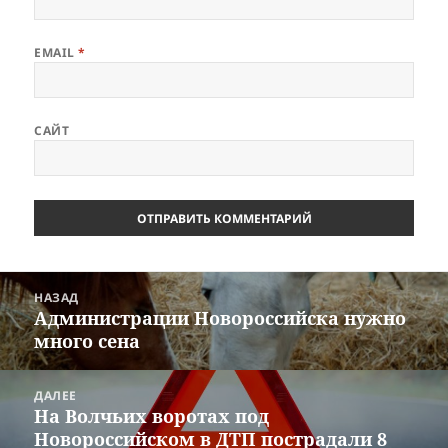
EMAIL
*
САЙТ
Навигация
НАЗАД
по
Администрации Новороссийска нужно
Предыдущая
записям
много сена
запись:
ДАЛЕЕ
На Волчьих воротах под
Следующая
Новороссийском в ДТП пострадали 8
запись: