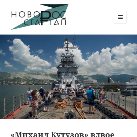
МЕНЮ
И
Новорос Стартап
ВИДЖЕТЫ
«Михаил Кутузов» вдвое