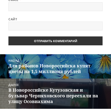
САЙТ
Навигация
НАЗАД
по
Для районов Новороссийска купят
Предыдущая
записям
цветы на 1,5 миллиона рублей
запись:
ДАЛЕЕ
В Новороссийске Кутузовская и
Следующая
бульвар Черняховского переехали на
запись:
улицу Осовиахима