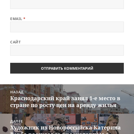
EMAIL
*
САЙТ
Навигация
НАЗАД
по
Краснодарский край занял 1-е место в
Предыдущая
записям
стране по росту цен на аренду жилья
запись:
ДАЛЕЕ
Художник из Новороссийска Катерина
Следующая