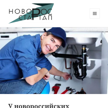
МЕНЮ
И
Новорос Стартап
ВИДЖЕТЫ
У новороссийских