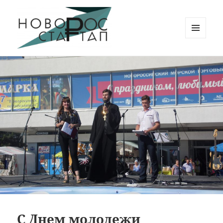
МЕНЮ
И
Новорос Стартап
ВИДЖЕТЫ
С Днем молодежи