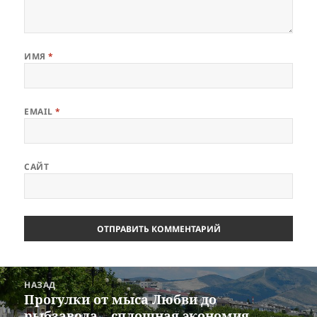
ИМЯ
*
EMAIL
*
САЙТ
Навигация
НАЗАД
по
Прогулки от мыса Любви до
Предыдущая
записям
рыбзавода – сплошная экономия
запись: