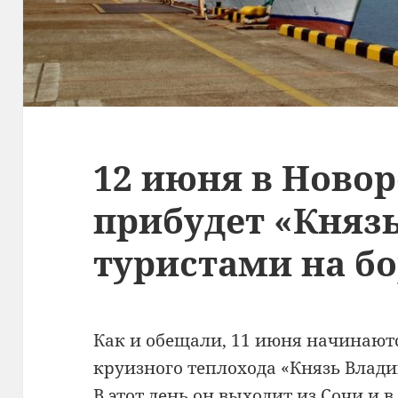
12 июня в Ново
прибудет «Княз
туристами на б
Как и обещали, 11 июня начинают
круизного теплохода «Князь Влад
В этот день он выходит из Сочи и