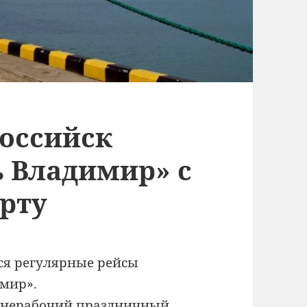
российск
ь Владимир» с
орту
ся регулярные рейсы
имир».
 в нерабочий праздничный