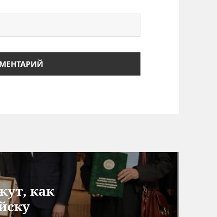
жут, как
йску