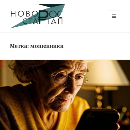
МЕНЮ
И
Новорос Стартап
ВИДЖЕТЫ
Метка:
мошенники