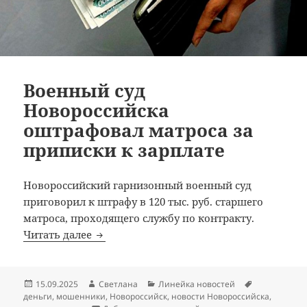
Военный суд
Новороссийска
оштрафовал матроса за
приписки к зарплате
Новороссийский гарнизонный военный суд
приговорил к штрафу в 120 тыс. руб. старшего
матроса, проходящего службу по контракту.
Военный суд Новороссийска оштрафовал 
Читать далее
Опубликовано
Автор
Рубрики
Метки
15.09.2025
Светлана
Линейка новостей
деньги
,
мошенники
,
Новороссийск
,
новости Новороссийска
,