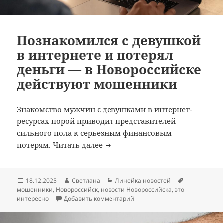
Познакомился с девушкой
в интернете и потерял
деньги — в Новороссийске
действуют мошенники
Знакомство мужчин с девушками в интернет-
ресурсах порой приводит представителей
сильного пола к серьезным финансовым
Познакомился с девушкой в ин
потерям.
Читать далее
Опубликовано
Автор
Рубрики
Метки
18.12.2025
Светлана
Линейка новостей
мошенники
,
Новороссийск
,
новости Новороссийска
,
это
к записи Познакомился с де
интересно
Добавить комментарий