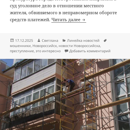
суд уголовное дело в отношении местного
жителя, обвиняемого в неправомерном обороте
Житель Новороссийска
средств платежей.
Читать далее
Опубликовано
Автор
Рубрики
Метки
17.12.2025
Светлана
Линейка новостей
мошенники
,
Новороссийск
,
новости Новороссийска
,
к записи Ж
преступление
,
это интересно
Добавить комментарий