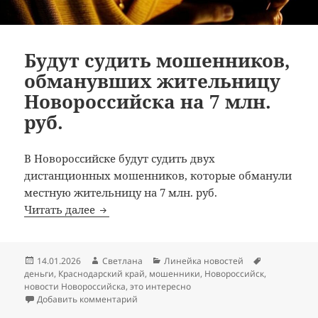
Будут судить мошенников,
обманувших жительницу
Новороссийска на 7 млн.
руб.
В Новороссийске будут судить двух
дистанционных мошенников, которые обманули
местную жительницу на 7 млн. руб.
Будут судить мошенников, обманувших 
Читать далее
Опубликовано
Автор
Рубрики
Метки
14.01.2026
Светлана
Линейка новостей
деньги
,
Краснодарский край
,
мошенники
,
Новороссийск
,
новости Новороссийска
,
это интересно
к записи Будут судить мошенников, обман
Добавить комментарий