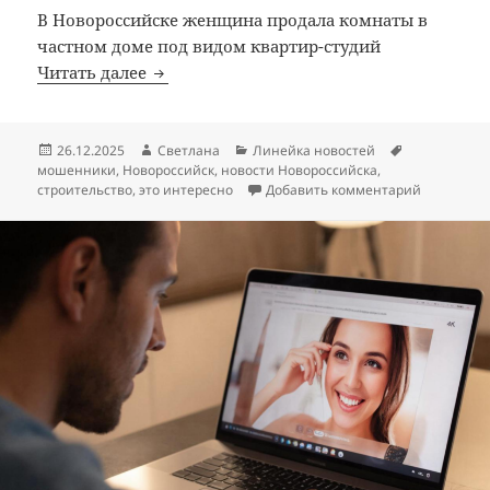
В Новороссийске женщина продала комнаты в
частном доме под видом квартир-студий
Мошенница в Новороссийске продавала 
Читать далее
Опубликовано
Автор
Рубрики
Метки
26.12.2025
Светлана
Линейка новостей
мошенники
,
Новороссийск
,
новости Новороссийска
,
к записи 
строительство
,
это интересно
Добавить комментарий