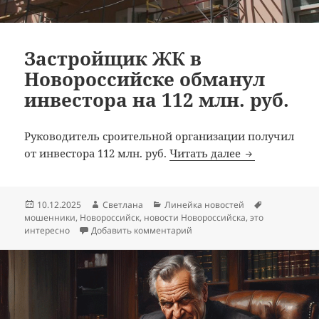
Застройщик ЖК в
Новороссийске обманул
инвестора на 112 млн. руб.
Руководитель сроительной организации получил
Застройщик Ж
от инвестора 112 млн. руб.
Читать далее
Опубликовано
Автор
Рубрики
Метки
10.12.2025
Светлана
Линейка новостей
мошенники
,
Новороссийск
,
новости Новороссийска
,
это
к записи Застройщик ЖК в Но
интересно
Добавить комментарий