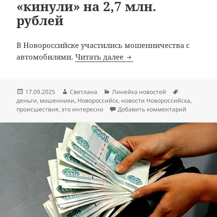
«кинули» на 2,7 млн.
рублей
В Новороссийске участились мошенничества с
Пенсионера из Новоросс
автомобилями.
Читать далее
Опубликовано
Автор
Рубрики
Метки
17.09.2025
Светлана
Линейка новостей
деньги
,
мошенники
,
Новороссийск
,
новости Новороссийска
,
к записи 
происшествия
,
это интересно
Добавить комментарий