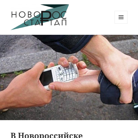
МЕНЮ
И
Новорос Стартап
ВИДЖЕТЫ
В Новороссийске