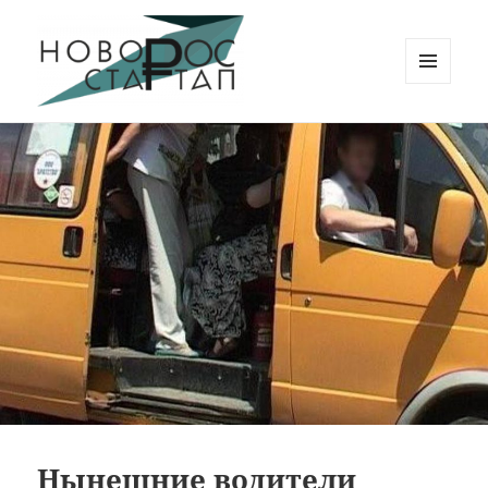
МЕНЮ
И
Новорос Стартап
ВИДЖЕТЫ
Нынешние водители