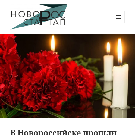
МЕНЮ
И
Новорос Стартап
ВИДЖЕТЫ
В Новороссийске прошли