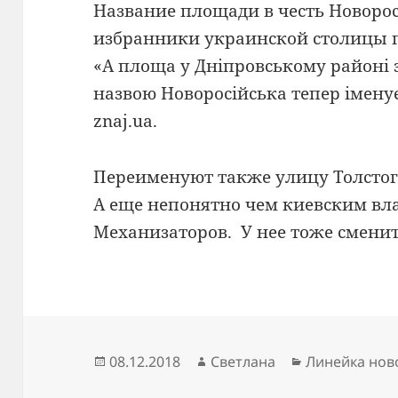
Название площади в честь Новоро
избранники украинской столицы
«А площа у Днiпровському районі 
назвою Новоросійська тепер іменує
znaj.ua.
Переименуют также улицу Толстого
А еще непонятно чем киевским вл
Механизаторов. У нее тоже сменит
Опубликовано
Автор
Рубрики
08.12.2018
Светлана
Линейка нов