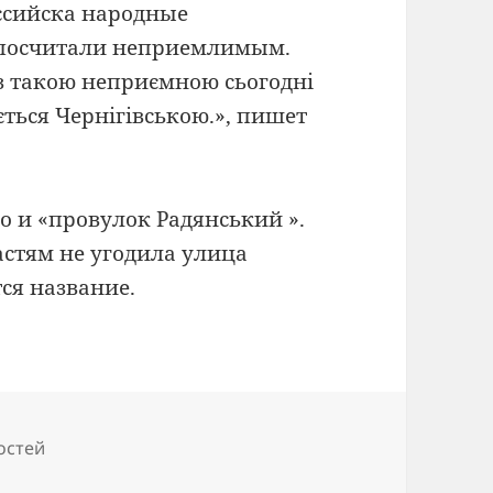
ссийска народные
 посчитали неприемлимым.
з такою неприємною сьогодні
ться Чернігівською.», пишет
 и «провулок Радянський ».
астям не угодила улица
ся название.
остей