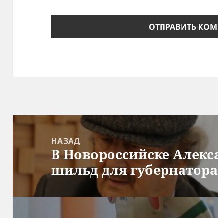
Навигация
по
НАЗАД
В Новороссийске Алекс
записям
Предыдущая
шильд для губернатора
запись: