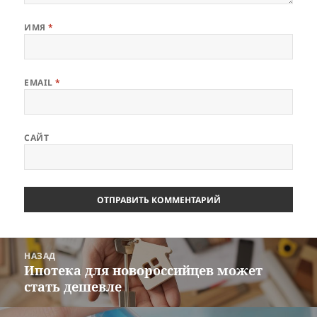
ИМЯ
*
EMAIL
*
САЙТ
Навигация
НАЗАД
по
Ипотека для новороссийцев может
Предыдущая
записям
стать дешевле
запись: