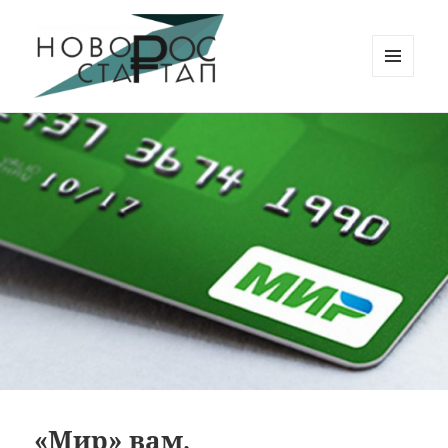
МЕНЮ
И
Новорос Стартап
ВИДЖЕТЫ
«Мир» вам,